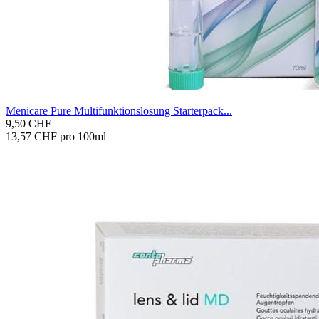
Me­ni­ca­re Pure Mul­ti­funk­ti­ons­lö­sung Star­ter­pack...
9,50 CHF
13,57 CHF pro 100ml