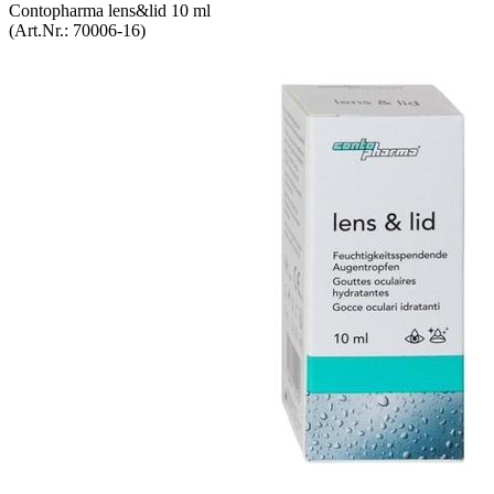
Con­to­phar­ma lens&lid 10 ml
(Art.Nr.:
70006-​16
)