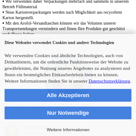
▪
Wir verwenden daher Verpackungen mehrfach und sammeln in unserem
Betrieb Füllmaterial.
▪
N
eue Kartonverpackungen werden nach Möglichkeit aus recyceltem
Karton hergestellt.
▪
Mit den Arofol-Versandtaschen können wir das Volumen unserer
Transportsendungen vermindern und Ihnen Ihre Produkte gut geschützt
nach Hause liefern.
Schweizer Preisvergleich...
Diese Webseite verwendet Cookies und andere Technologien
Wir verwenden Cookies und ähnliche Technologien, auch von
Drittanbietern, um die ordentliche Funktionsweise der Website zu
gewährleisten, die Nutzung unseres Angebotes zu analysieren und
Ihnen ein bestmögliches Einkaufserlebnis bieten zu können.
Weitere Informationen finden Sie in unserer
Datenschutzerklärung
.
Alle Akzeptieren
E-Commerce Software
by Gambio.de © 2023
Nur Notwendige
×
(4.76 / 5)
SEHR GUT
Weitere Informationen
3
Bewertungen bei SHOPVOTE