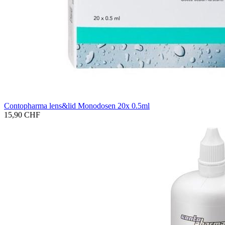
Con­to­phar­ma lens&lid Mo­no­dosen 20x 0.5ml
15,90 CHF