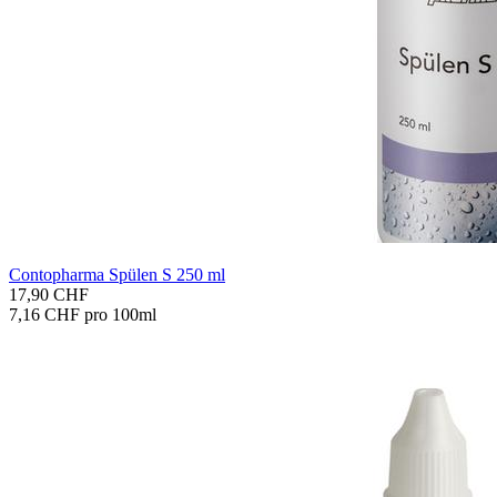
Con­to­phar­ma Spü­len S 250 ml
17,90 CHF
7,16 CHF pro 100ml