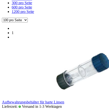
300 pro Seite
600 pro Seite
1200 pro Seite
1
Auf­be­wah­rungs­be­häl­ter für harte Lin­sen
Lieferzeit:
Versand in 1-3 Werktagen