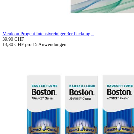
Me­ni­con Pro­gent In­ten­siv­rei­ni­ger 3er Pa­ckung...
39,90 CHF
13,30 CHF pro 15 Anwendungen