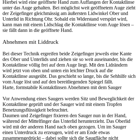
Hierbei wird eine geöffnete Hand zum Auffangen der Kontaktlinse
unter das Auge gehalten. Bei möglichst weit geöffnetem Auge zieht
der Zeigefinger gleichmässig am äußersten Lidwinkel Ober­ und
Unterlid in Richtung Ohr. Sobald ein Widerstand verspürt wird,
kann man mit einem Lidschlag die Kontaktlinse vom Auge lösen –
sie fällt dann in die geöffnete Hand.
Abnehmen mit Liddruck
Bei dieser Technik ergreifen beide Zeigefinger jeweils eine Kante
des Ober­ und Unterlids und ziehen sie so weit auseinander, bis die
Kontaktlinse völlig frei auf dem Auge liegt. Mit den Lidrändern
wird jetzt von oben und unten ein leichter Druck auf die
Kontaktlinse ausgeübt. Das geschieht so lange, bis die Sehhilfe sich
vom Auge löst und auf den bereitliegenden Spiegel fällt.
Harte, formstabile Kontaktlinsen Abnehmen mit dem Sauger
Vor Anwendung eines Saugers werden Sitz und Beweglichkeit der
Kontaktlinse geprüft und der Sauger wird mit einem Tropfen
Benetzungsflüssigkeit befeuchtet.
Daumen und Zeigefinger fixieren den Sauger nun in der Hand,
während der Mittelfinger das Unterlid herunterzieht. Das Oberlid
wird mit der anderen Hand nach oben gezogen. Um im Sauger
einen Unterdruck zu erzeugen, wird er am Ende etwas
zusammengedrückt – dabei sollte sich die Saugfläche nicht