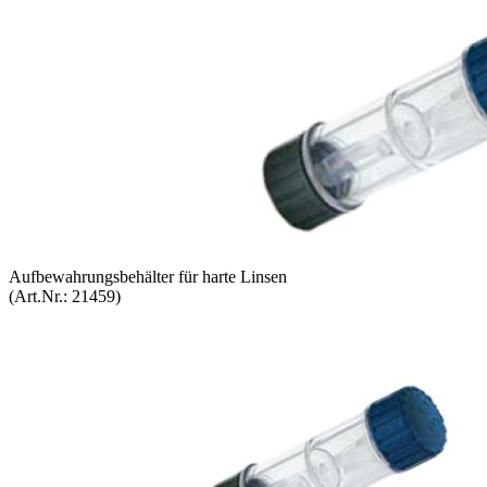
Auf­be­wah­rungs­be­häl­ter für harte Lin­sen
(Art.Nr.:
21459
)