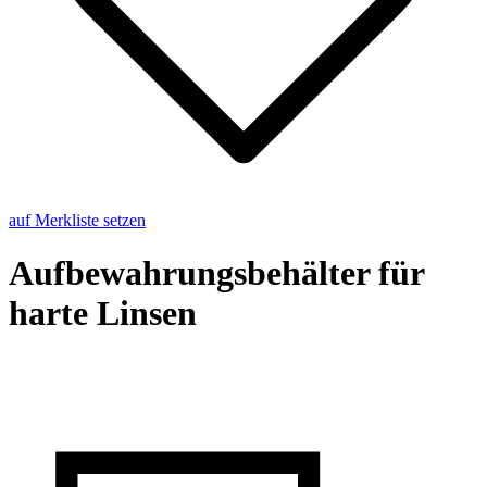
auf Merkliste setzen
Auf­be­wah­rungs­be­häl­ter für
harte Lin­sen