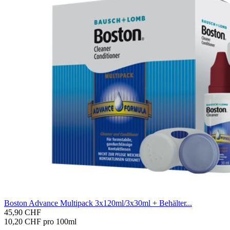
Bos­ton Ad­van­ce Mul­ti­pack 3x120ml/3x30ml + Be­häl­ter...
45,90 CHF
10,20 CHF pro 100ml