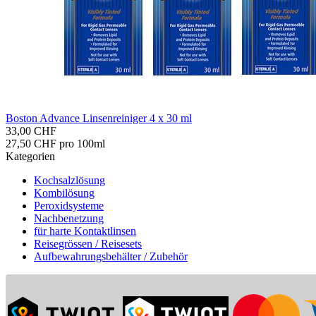
Bos­ton Ad­van­ce Lin­sen­rei­ni­ger 4 x 30 ml
33,00 CHF
27,50 CHF pro 100ml
Kategorien
Kochsalzlösung
Kombilösung
Peroxidsysteme
Nachbenetzung
für harte Kontaktlinsen
Reisegrössen / Reisesets
Aufbewahrungsbehälter / Zubehör