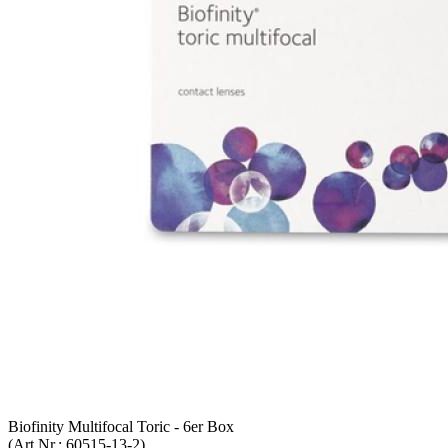
Bio­fi­ni­ty Mul­ti­fo­cal Toric - 6er Box
(Art.Nr.:
60515-​13-2
)