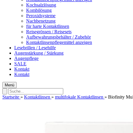
Kochsalzlösung
Kombilösung
Peroxidsysteme
Nachbenetzung
für harte Kontaktlinsen
Reisegrössen / Reisesets
Aufbewahrungsbehälter / Zubehör
Kontaktlinsenpflegemittel anzeigen
Lesebrillen / Lesehilfe
Augenstärkung / Stärkung
Augenpflege
SALE
Kontakt
Kontakt
Menü
Startseite
»
Kontaktlinsen
»
multifokale Kontaktlinsen
»
Biofinity Mul