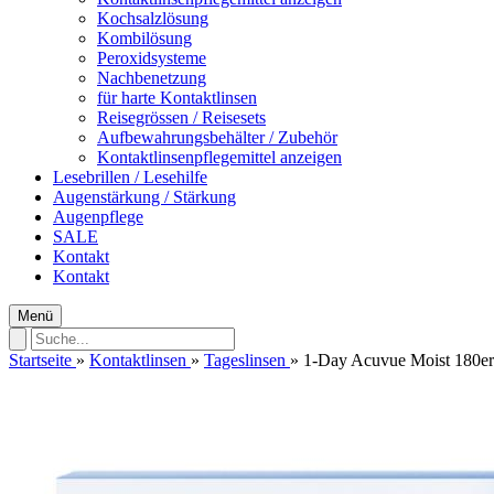
Kochsalzlösung
Kombilösung
Peroxidsysteme
Nachbenetzung
für harte Kontaktlinsen
Reisegrössen / Reisesets
Aufbewahrungsbehälter / Zubehör
Kontaktlinsenpflegemittel anzeigen
Lesebrillen / Lesehilfe
Augenstärkung / Stärkung
Augenpflege
SALE
Kontakt
Kontakt
Menü
Startseite
»
Kontaktlinsen
»
Tageslinsen
»
1-Day Acuvue Moist 180e