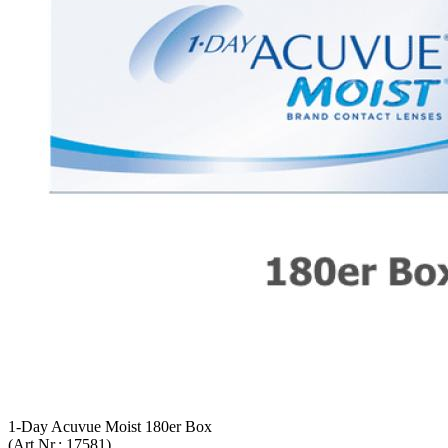
1-Day Acu­vue Moist 180er Box
(Art.Nr.:
17581
)