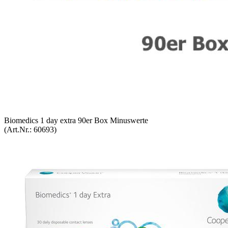
Bio­me­di­cs 1 day extra 90er Box Mi­nus­wer­te
(Art.Nr.:
60693
)