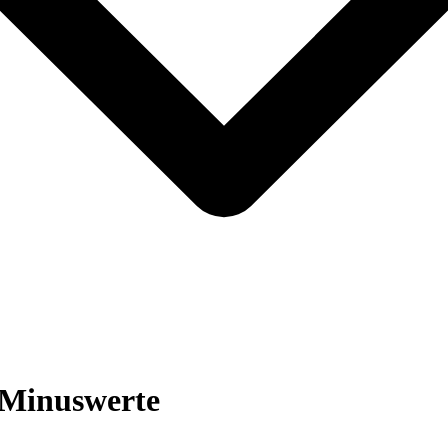
Mi­nus­wer­te