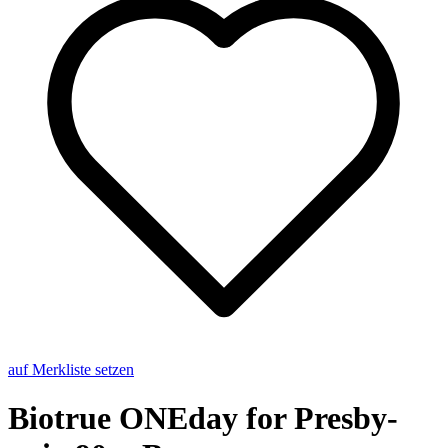
auf Merkliste setzen
Bio­true ONE­day for Pres­by­