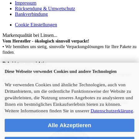
Impressum
Rücksendung & Umwetschutz
Bankverbindung
Cookie Einstellungen
Markenqualität bei Linsen...
Vom Hersteller - ökologisch sinnvoll verpackt!
▪ Wir bemühen uns stetig, sinnvolle Verpackungslösungen für Ihre Pakete zu
finden.
Dabei ist es uns wichtig
...
▪
Ressourcen zu schonen
und Abfall zu vermeiden!
Diese Webseite verwendet Cookies und andere Technologien
▪
Wir verwenden daher Verpackungen mehrfach und sammeln in unserem
Betrieb Füllmaterial.
Wir verwenden Cookies und ähnliche Technologien, auch von
▪
N
eue Kartonverpackungen werden nach Möglichkeit aus recyceltem
Drittanbietern, um die ordentliche Funktionsweise der Website zu
Karton hergestellt.
▪
Mit den Arofol-Versandtaschen können wir das Volumen unserer
gewährleisten, die Nutzung unseres Angebotes zu analysieren und
Transportsendungen vermindern und Ihnen Ihre Produkte gut geschützt
Ihnen ein bestmögliches Einkaufserlebnis bieten zu können.
nach Hause liefern.
Weitere Informationen finden Sie in unserer
Datenschutzerklärung
.
Schweizer Preisvergleich...
Alle Akzeptieren