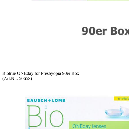
Bio­true ONE­day for Pres­by­opia 90er Box
(Art.Nr.:
50658
)