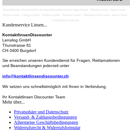
Kontaktlinsen online bestellen ihr kontaktlinsendiscounter! Tages-Linsen - Monats-Linsen - Harte-Linsen -
Weiche-Linsen - Farbige-Linsen - Wochen-Linsen - Torische-Linsen - Therapeutische-Linsen - Jahres-Linsen
| Kontaktlinsen günstig!
Kundenservice Linsen...
KontaktlinsenDiscounter
Lensilog GmbH
Thunstrasse 81
CH-3400 Burgdorf
Sie erreichen unseren Kundendienst für Fragen, Reklamationen
und Beanstandungen jederzeit unter
info@kontaktlinsendiscounter.ch
Wir setzen uns schnellstmöglich mit Ihnen in Verbindung,
Ihr Kontaktlinsen Discounter Team
Mehr über...
Privatsphäre und Datenschutz
Versand- & Zahlungsbedingungen
Allgemeine Geschäftsbedingungen
Widerrufsrecht & Widerrufsformular