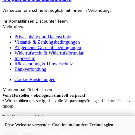
Wir setzen uns schnellstmöglich mit Ihnen in Verbindung,
Ihr Kontaktlinsen Discounter Team
Mehr über...
Privatsphäre und Datenschutz
Versand- & Zahlungsbedingungen
Allgemeine Geschäftsbedingungen
Widerrufsrecht & Widerrufsformular
Impressum
Rücksendung & Umwetschutz
Bankverbindung
Cookie Einstellungen
Markenqualität bei Linsen...
Vom Hersteller - ökologisch sinnvoll verpackt!
▪ Wir bemühen uns stetig, sinnvolle Verpackungslösungen für Ihre Pakete zu
finden.
Dabei ist es uns wichtig
...
▪
Ressourcen zu schonen
und Abfall zu vermeiden!
Diese Webseite verwendet Cookies und andere Technologien
▪
Wir verwenden daher Verpackungen mehrfach und sammeln in unserem
Betrieb Füllmaterial.