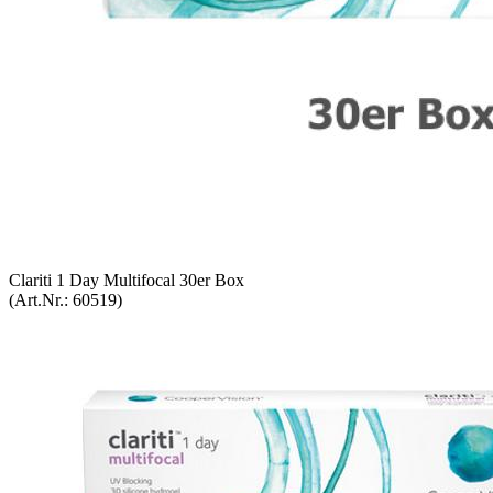
Cla­ri­ti 1 Day Mul­ti­fo­cal 30er Box
(Art.Nr.:
60519
)