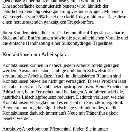
gleichmäßig über die Kontaktlinse verteilt wird und die
Linsenoberfläche kontinuierlich benetzt wird, ähnlich der
natürlichen Feuchtigkeitsregulierung gesunder Augen. Mit einem
Wassergehalt von 56% bietet die clariti 1 day multifocal Tageslinse
einen herausragenden ganztägigen Tragekomfort.
Ihren Kunden bietet die clariti 1 day multifocal Tageslinse scharfe
Sicht auf alle Entfernungen sowie die gesundheitlichen Vorteile und
die einfache Handhabung einer Silikonhydrogel-Tageslinse.
Kontaktlinsen am Arbeitsplatz
Kontaktlinsen können in nahezu jedem Arbeitsumfeld getragen
werden. Ausnahmen sind staubige und durch Schwebstoffe
verunreinigte Arbeitsplätze. Auch in klimatisierten Räumen sind
Kontaktlinsen bisweilen nicht gut verträglich. Dieses Problem lässt
sich aber meist mit Nachbenetzungstropfen lösen. Beim Arbeiten am
Bildschirm, beim Fernsehen und bei langen Autofahrten wird die,
natürliche Lidschlagfrequenz reduziert. Dadurch verlieren weiche
Kontaktlinsen Flüssigkeit und es entsteht ein Fremdkörpergefühl.
Bewusste und regelmäßige Lidschläge verhindern dies, da die
Kontaktlinsen dadurch immer aufs Neue mit Tränenflüssigkeit
benetzt werden.
Attraktive Angebote von Pflegemittel finden Sie in unter: