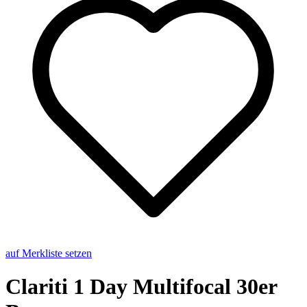
auf Merkliste setzen
Cla­ri­ti 1 Day Mul­ti­fo­cal 30er