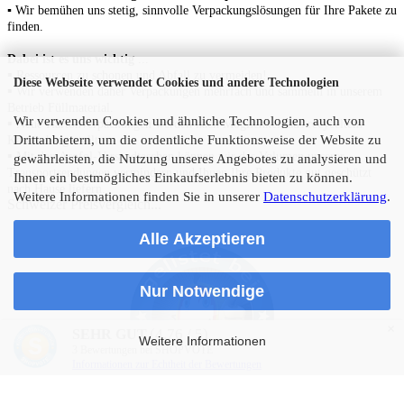
▪ Wir bemühen uns stetig, sinnvolle Verpackungslösungen für Ihre Pakete zu
finden.
Dabei ist es uns wichtig
...
▪
Ressourcen zu schonen
und Abfall zu vermeiden!
Diese Webseite verwendet Cookies und andere Technologien
▪
Wir verwenden daher Verpackungen mehrfach und sammeln in unserem
Betrieb Füllmaterial.
Wir verwenden Cookies und ähnliche Technologien, auch von
▪
N
eue Kartonverpackungen werden nach Möglichkeit aus recyceltem
Drittanbietern, um die ordentliche Funktionsweise der Website zu
Karton hergestellt.
▪
Mit den Arofol-Versandtaschen können wir das Volumen unserer
gewährleisten, die Nutzung unseres Angebotes zu analysieren und
Transportsendungen vermindern und Ihnen Ihre Produkte gut geschützt
Ihnen ein bestmögliches Einkaufserlebnis bieten zu können.
nach Hause liefern.
Weitere Informationen finden Sie in unserer
Datenschutzerklärung
.
Schweizer Preisvergleich...
Alle Akzeptieren
Nur Notwendige
×
(4.76 / 5)
SEHR GUT
Weitere Informationen
3
Bewertungen bei SHOPVOTE
Informationen zur Echtheit der Bewertungen
E-Commerce Software
by Gambio.de © 2023