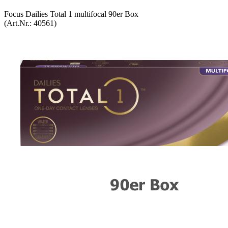
Focus Dai­lies Total 1 mul­ti­fo­cal 90er Box
(Art.Nr.:
40561
)