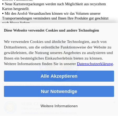
▪
N
eue Kartonverpackungen werden nach Möglichkeit aus recyceltem
Karton hergestellt.
▪
Mit den Arofol-Versandtaschen können wir das Volumen unserer
Transportsendungen vermindern und Ihnen Ihre Produkte gut geschützt
nach Hause liefern.
Schweizer Preisvergleich...
Diese Webseite verwendet Cookies und andere Technologien
Wir verwenden Cookies und ähnliche Technologien, auch von
Drittanbietern, um die ordentliche Funktionsweise der Website zu
gewährleisten, die Nutzung unseres Angebotes zu analysieren und
Ihnen ein bestmögliches Einkaufserlebnis bieten zu können.
Weitere Informationen finden Sie in unserer
Datenschutzerklärung
.
Alle Akzeptieren
E-Commerce Software
by Gambio.de © 2023
Nur Notwendige
×
(4.76 / 5)
SEHR GUT
Weitere Informationen
3
Bewertungen bei SHOPVOTE
Informationen zur Echtheit der Bewertungen