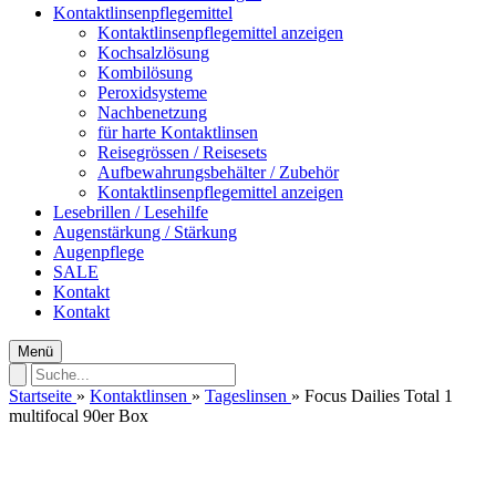
Kontaktlinsenpflegemittel
Kontaktlinsenpflegemittel anzeigen
Kochsalzlösung
Kombilösung
Peroxidsysteme
Nachbenetzung
für harte Kontaktlinsen
Reisegrössen / Reisesets
Aufbewahrungsbehälter / Zubehör
Kontaktlinsenpflegemittel anzeigen
Lesebrillen / Lesehilfe
Augenstärkung / Stärkung
Augenpflege
SALE
Kontakt
Kontakt
Menü
Startseite
»
Kontaktlinsen
»
Tageslinsen
»
Focus Dailies Total 1
multifocal 90er Box