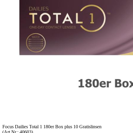
Focus Dai­lies Total 1 180er Box plus 10 Gra­tis­lin­sen
(Art.Nr.:
40603
)