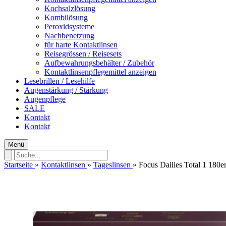
Kochsalzlösung
Kombilösung
Peroxidsysteme
Nachbenetzung
für harte Kontaktlinsen
Reisegrössen / Reisesets
Aufbewahrungsbehälter / Zubehör
Kontaktlinsenpflegemittel anzeigen
Lesebrillen / Lesehilfe
Augenstärkung / Stärkung
Augenpflege
SALE
Kontakt
Kontakt
Menü
Startseite
»
Kontaktlinsen
»
Tageslinsen
»
Focus Dailies Total 1 180e