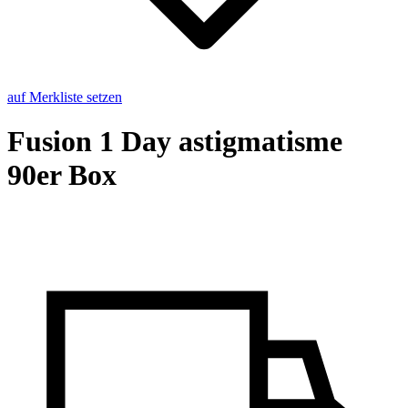
auf Merkliste setzen
Fu­si­on 1 Day astig­ma­tis­me
90er Box