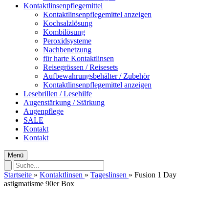
Kontaktlinsenpflegemittel
Kontaktlinsenpflegemittel anzeigen
Kochsalzlösung
Kombilösung
Peroxidsysteme
Nachbenetzung
für harte Kontaktlinsen
Reisegrössen / Reisesets
Aufbewahrungsbehälter / Zubehör
Kontaktlinsenpflegemittel anzeigen
Lesebrillen / Lesehilfe
Augenstärkung / Stärkung
Augenpflege
SALE
Kontakt
Kontakt
Menü
Startseite
»
Kontaktlinsen
»
Tageslinsen
»
Fusion 1 Day
astigmatisme 90er Box