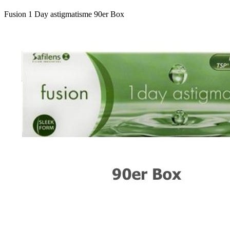
Fu­si­on 1 Day astig­ma­tis­me 90er Box