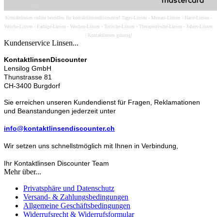
Kontaktlinsen online bestellen ihr kontaktlinsendiscounter! Tages-Linsen - Monats-Linsen - Harte-Linsen -
Weiche-Linsen - Farbige-Linsen - Wochen-Linsen - Torische-Linsen - Therapeutische-Linsen - Jahres-Linsen
| Kontaktlinsen günstig!
Kundenservice Linsen...
KontaktlinsenDiscounter
Lensilog GmbH
Thunstrasse 81
CH-3400 Burgdorf
Sie erreichen unseren Kundendienst für Fragen, Reklamationen
und Beanstandungen jederzeit unter
info@kontaktlinsendiscounter.ch
Wir setzen uns schnellstmöglich mit Ihnen in Verbindung,
Ihr Kontaktlinsen Discounter Team
Mehr über...
Privatsphäre und Datenschutz
Versand- & Zahlungsbedingungen
Allgemeine Geschäftsbedingungen
Widerrufsrecht & Widerrufsformular