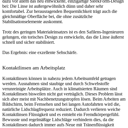
dazu vor allem das neu entwickelte, einzigartige SleekForm-Design
bei: Die Linse ist außergewöhnlich dünn und daher sehr
komfortabel. Zur herausragenden Bequemlichkeit trägt auch die
gleichmäßige Oberfläche bei, die ohne zusätzliche
Stabilisationselemente auskommt.
Trotz des geringen Materialeinsatzes ist es den Safilens-Ingenieuren
gelungen, ein torisches Design zu entwickeln, das die Linse äußerst
schnell und sicher stabilisiert.
Das Ergebnis: eine exzellente Sehschärfe.
Kontaktlinsen am Arbeitsplatz
Kontaktlinsen können in nahezu jedem Arbeitsumfeld getragen
werden. Ausnahmen sind staubige und durch Schwebstoffe
verunreinigte Arbeitsplätze. Auch in klimatisierten Räumen sind
Kontaktlinsen bisweilen nicht gut verträglich. Dieses Problem lässt
sich aber meist mit Nachbenetzungstropfen lösen. Beim Arbeiten am
Bildschirm, beim Fernsehen und bei langen Autofahrten wird die,
natürliche Lidschlagfrequenz reduziert. Dadurch verlieren weiche
Kontaktlinsen Flüssigkeit und es entsteht ein Fremdkörpergefühl.
Bewusste und regelmäßige Lidschläge verhindern dies, da die
Kontaktlinsen dadurch immer aufs Neue mit Tränenflüssigkeit