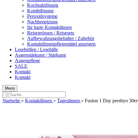
Kochsalzlösung
Kombilösung
Peroxidsysteme
Nachbenetzung
für harte Kontaktlinsen
Reisegrössen / Reisesets
Aufbewahrungsbehälter / Zubehör
Kontaktlinsenpflegemittel anzeigen
Lesebrillen / Lesehilfe
Augenstärkung / Stärkung
Augenpflege
SALE
Kontakt
Kontakt
Menü
Startseite
»
Kontaktlinsen
»
Tageslinsen
»
Fusion 1 Day presbyo 30e