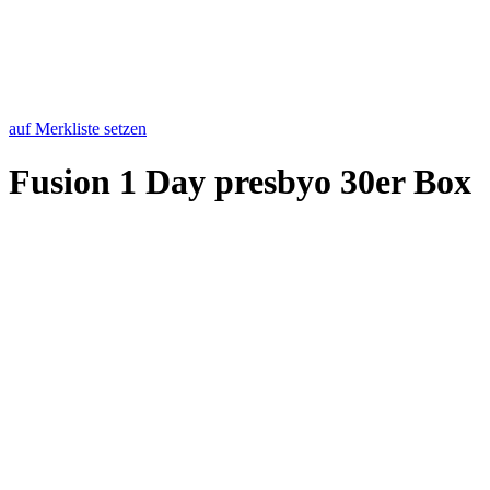
auf Merkliste setzen
Fu­si­on 1 Day pres­byo 30er Box