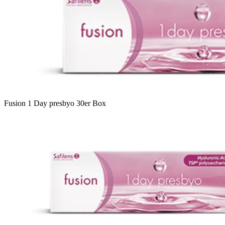
Fu­si­on 1 Day pres­byo 30er Box