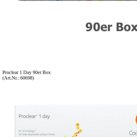
Pro­cle­ar 1 Day 90er Box
(Art.Nr.:
60698
)