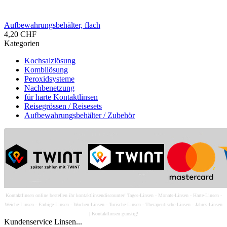
Auf­be­wah­rungs­be­häl­ter, flach
4,20 CHF
Kategorien
Kochsalzlösung
Kombilösung
Peroxidsysteme
Nachbenetzung
für harte Kontaktlinsen
Reisegrössen / Reisesets
Aufbewahrungsbehälter / Zubehör
Kontaktlinsen online bestellen ihr kontaktlinsendiscounter! Tages-Linsen - Monats-Linsen - Harte-Linsen -
Weiche-Linsen - Farbige-Linsen - Wochen-Linsen - Torische-Linsen - Therapeutische-Linsen - Jahres-Linsen
| Kontaktlinsen günstig!
Kundenservice Linsen...