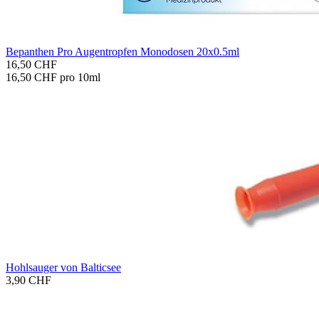
Be­pan­then Pro Au­gen­trop­fen Mo­no­dosen 20x0.5ml
16,50 CHF
16,50 CHF pro 10ml
Hohl­sau­ger von Bal­tic­see
3,90 CHF