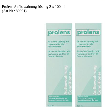
Pro­lens Auf­be­wah­rungs­lö­sung 2 x 100 ml
(Art.Nr.:
80001
)