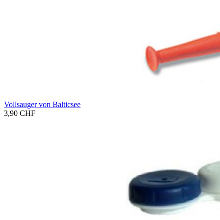
Voll­sau­ger von Bal­tic­see
3,90 CHF