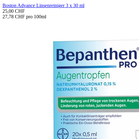
Bos­ton Ad­van­ce Lin­sen­rei­ni­ger 3 x 30 ml
25,00 CHF
27,78 CHF pro 100ml