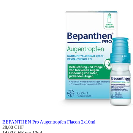
BE­PAN­THEN Pro Au­gen­trop­fen Fla­con 2x10ml
28,00 CHF
14,00 CHF pro 10ml