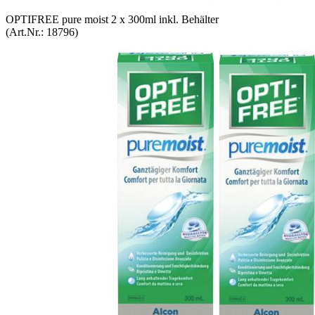
OP­TI­FREE pure moist 2 x 300ml inkl. Be­häl­ter
(Art.Nr.:
18796
)