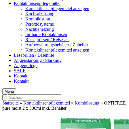
Kontaktlinsenpflegemittel
Kontaktlinsenpflegemittel anzeigen
Kochsalzlösung
Kombilösung
Peroxidsysteme
Nachbenetzung
für harte Kontaktlinsen
Reisegrössen / Reisesets
Aufbewahrungsbehälter / Zubehör
Kontaktlinsenpflegemittel anzeigen
Lesebrillen / Lesehilfe
Augenstärkung / Stärkung
Augenpflege
SALE
Kontakt
Kontakt
Menü
Startseite
»
Kontaktlinsenpflegemittel
»
Kombilösung
»
OPTIFREE
pure moist 2 x 300ml inkl. Behälter