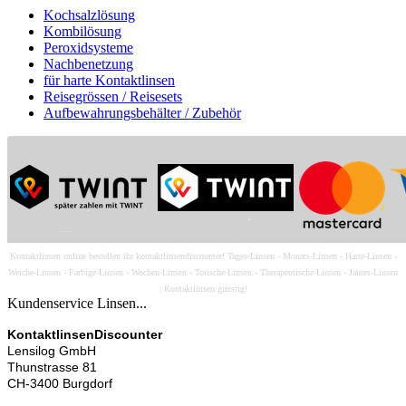
Kochsalzlösung
Kombilösung
Peroxidsysteme
Nachbenetzung
für harte Kontaktlinsen
Reisegrössen / Reisesets
Aufbewahrungsbehälter / Zubehör
Kontaktlinsen online bestellen ihr kontaktlinsendiscounter! Tages-Linsen - Monats-Linsen - Harte-Linsen -
Weiche-Linsen - Farbige-Linsen - Wochen-Linsen - Torische-Linsen - Therapeutische-Linsen - Jahres-Linsen
| Kontaktlinsen günstig!
Kundenservice Linsen...
KontaktlinsenDiscounter
Lensilog GmbH
Thunstrasse 81
CH-3400 Burgdorf