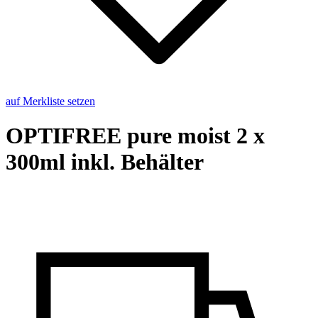
auf Merkliste setzen
OP­TI­FREE pure moist 2 x
300ml inkl. Be­häl­ter