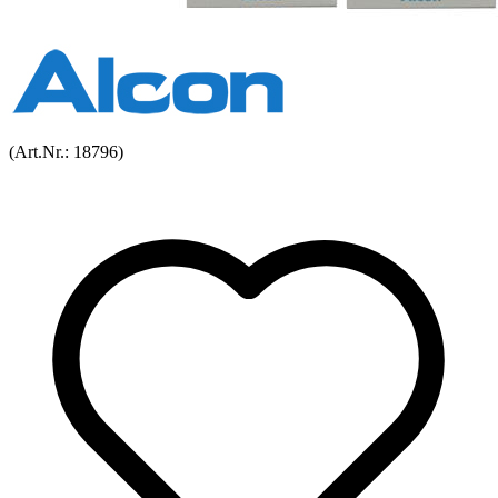
(Art.Nr.:
18796
)