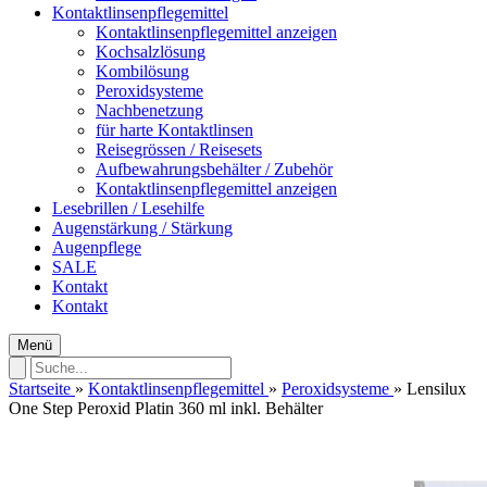
Kontaktlinsenpflegemittel
Kontaktlinsenpflegemittel anzeigen
Kochsalzlösung
Kombilösung
Peroxidsysteme
Nachbenetzung
für harte Kontaktlinsen
Reisegrössen / Reisesets
Aufbewahrungsbehälter / Zubehör
Kontaktlinsenpflegemittel anzeigen
Lesebrillen / Lesehilfe
Augenstärkung / Stärkung
Augenpflege
SALE
Kontakt
Kontakt
Menü
Startseite
»
Kontaktlinsenpflegemittel
»
Peroxidsysteme
»
Lensilux
One Step Peroxid Platin 360 ml inkl. Behälter