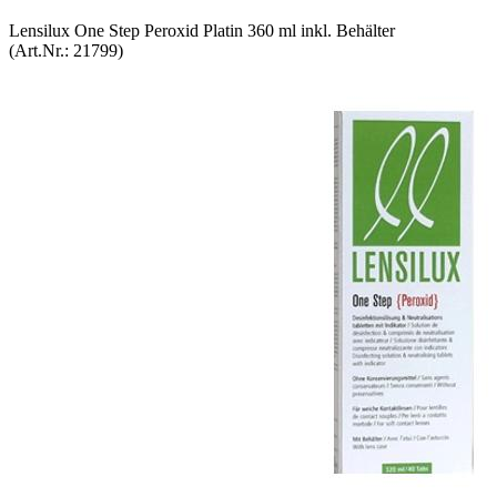
Len­si­lux One Step Per­oxid Pla­tin 360 ml inkl. Be­häl­ter
(Art.Nr.:
21799
)