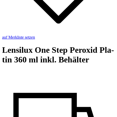
auf Merkliste setzen
Len­si­lux One Step Per­oxid Pla­
tin 360 ml inkl. Be­häl­ter