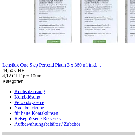
Len­si­lux One Step Per­oxid Pla­tin 3 x 360 ml inkl....
44,50 CHF
4,12 CHF pro 100ml
Kategorien
Kochsalzlösung
Kombilösung
Peroxidsysteme
Nachbenetzung
für harte Kontaktlinsen
Reisegrössen / Reisesets
Aufbewahrungsbehälter / Zubehör