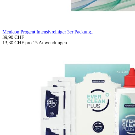
Me­ni­con Pro­gent In­ten­siv­rei­ni­ger 3er Pa­ckung...
39,90 CHF
13,30 CHF pro 15 Anwendungen