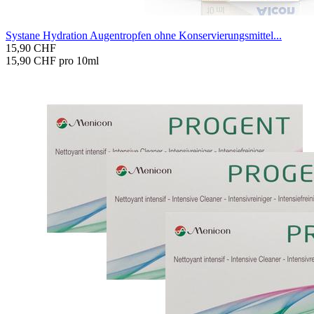
Sy­sta­ne Hy­dra­ti­on Au­gen­trop­fen ohne Kon­ser­vie­rungs­mit­tel...
15,90 CHF
15,90 CHF pro 10ml