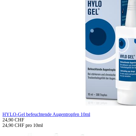
HYLO-​Gel be­feuch­ten­de Au­gen­trop­fen 10ml
24,90 CHF
24,90 CHF pro 10ml