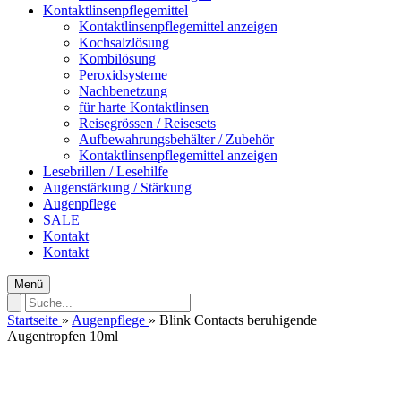
Kontaktlinsenpflegemittel
Kontaktlinsenpflegemittel anzeigen
Kochsalzlösung
Kombilösung
Peroxidsysteme
Nachbenetzung
für harte Kontaktlinsen
Reisegrössen / Reisesets
Aufbewahrungsbehälter / Zubehör
Kontaktlinsenpflegemittel anzeigen
Lesebrillen / Lesehilfe
Augenstärkung / Stärkung
Augenpflege
SALE
Kontakt
Kontakt
Menü
Startseite
»
Augenpflege
»
Blink Contacts beruhigende
Augentropfen 10ml