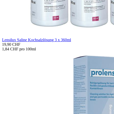
Len­si­lux Sa­li­ne Koch­salz­lö­sung 3 x 360ml
19,90 CHF
1,84 CHF pro 100ml