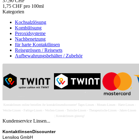
37,90 CHF
1,75 CHF pro 100ml
Kategorien
Kochsalzlösung
Kombilösung
Peroxidsysteme
Nachbenetzung
für harte Kontaktlinsen
Reisegrössen / Reisesets
Aufbewahrungsbehälter / Zubehör
Kontaktlinsen online bestellen ihr kontaktlinsendiscounter! Tages-Linsen - Monats-Linsen - Harte-Linsen -
Weiche-Linsen - Farbige-Linsen - Wochen-Linsen - Torische-Linsen - Therapeutische-Linsen - Jahres-Linsen
| Kontaktlinsen günstig!
Kundenservice Linsen...
KontaktlinsenDiscounter
Lensilog GmbH