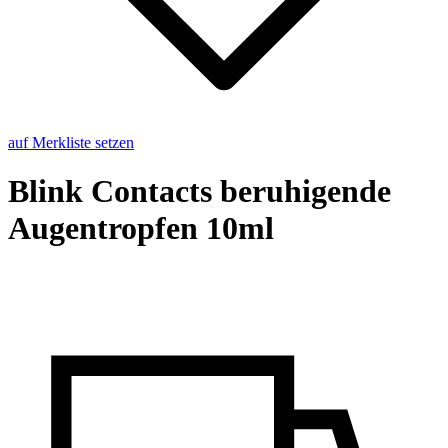
auf Merkliste setzen
Blink Con­tacts be­ru­hi­gen­de
Au­gen­trop­fen 10ml