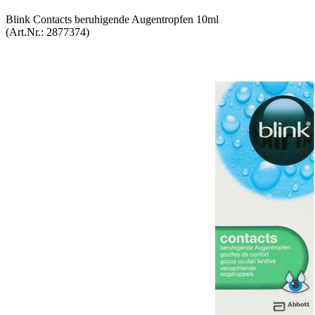
Blink Con­tacts be­ru­hi­gen­de Au­gen­trop­fen 10ml
(Art.Nr.:
2877374
)