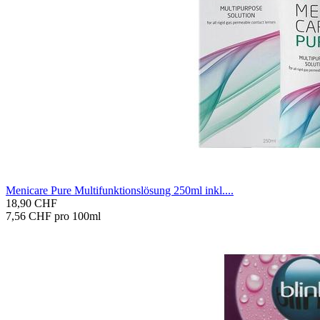
Me­ni­ca­re Pure Mul­ti­funk­ti­ons­lö­sung 250ml inkl....
18,90 CHF
7,56 CHF pro 100ml