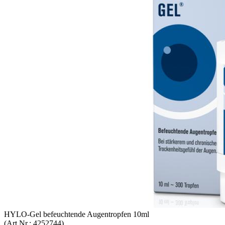
HYLO-​Gel be­feuch­ten­de Au­gen­trop­fen 10ml
(Art.Nr.:
4252744
)